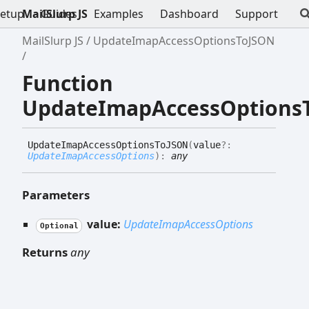
etup
MailSlurp JS
Guides
Examples
Dashboard
Support
MailSlurp JS
UpdateImapAccessOptionsToJSON
Function
UpdateImapAccessOptions
Update
Imap
Access
Options
ToJSON
(
value
?:
UpdateImapAccessOptions
)
:
any
Parameters
value:
UpdateImapAccessOptions
Optional
Returns
any