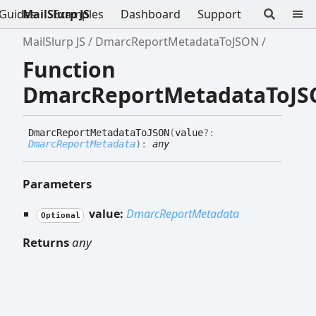
Guides
MailSlurp JS
Examples
Dashboard
Support
MailSlurp JS
DmarcReportMetadataToJSON
Function
DmarcReportMetadataToJ
Dmarc
Report
Metadata
ToJSON
(
value
?:
DmarcReportMetadata
)
:
any
Parameters
value:
DmarcReportMetadata
Optional
Returns
any