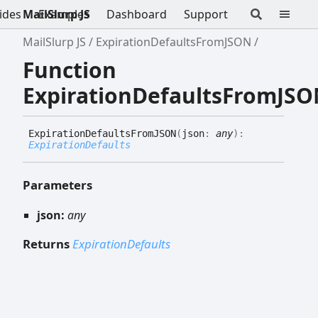
ides
MailSlurp JS
Examples
Dashboard
Support
MailSlurp JS
ExpirationDefaultsFromJSON
Function
ExpirationDefaultsFromJS
Expiration
Defaults
FromJSON
(
json
:
any
)
:
ExpirationDefaults
Parameters
json:
any
Returns
ExpirationDefaults